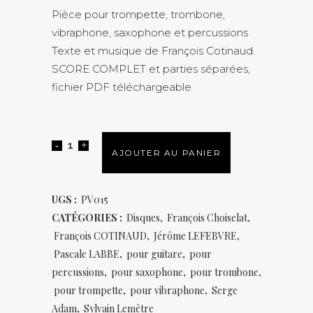
Pièce pour trompette, trombone,
vibraphone, saxophone et percussions
Texte et musique de François Cotinaud.
SCORE COMPLET et parties séparées,
fichier PDF téléchargeable
AJOUTER AU PANIER
UGS :
PV015
CATÉGORIES :
Disques
,
François Choiselat
,
François COTINAUD
,
Jérôme LEFEBVRE
,
Pascale LABBE
,
pour guitare
,
pour
percussions
,
pour saxophone
,
pour trombone
,
pour trompette
,
pour vibraphone
,
Serge
Adam
,
Sylvain Lemêtre