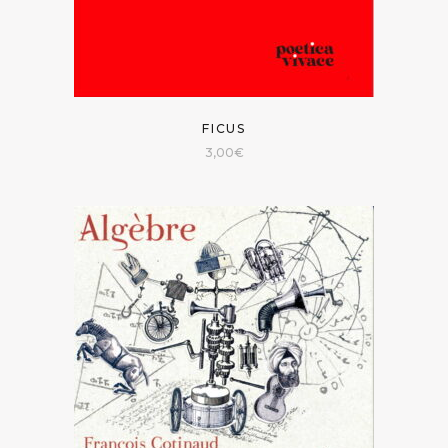
FICUS
3,00
€