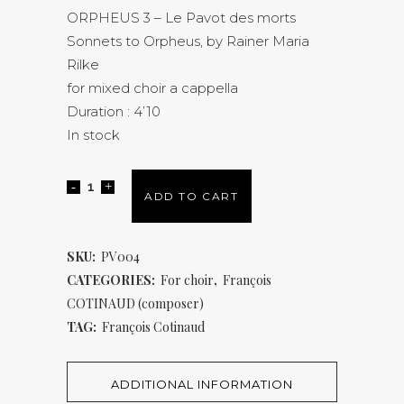
ORPHEUS 3 – Le Pavot des morts
Sonnets to Orpheus, by Rainer Maria
Rilke
for mixed choir a cappella
Duration : 4’10
In stock
ADD TO CART
SKU:
PV004
CATEGORIES:
For choir
,
François
COTINAUD (composer)
TAG:
François Cotinaud
ADDITIONAL INFORMATION