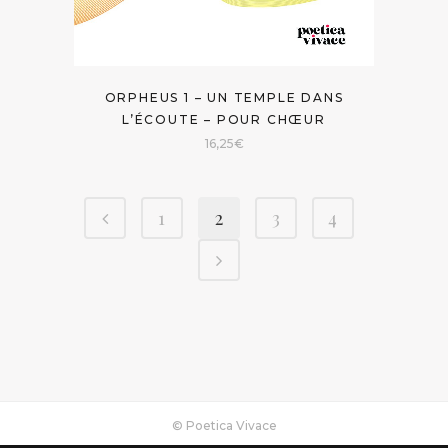
ORPHEUS 1 – UN TEMPLE DANS
L’ÉCOUTE – POUR CHŒUR
16,25
€
1
2
3
4
© Poetica Vivace